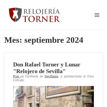
Mes: septiembre 2024
INICIO
QUIENES SOMOS
VER TIENDA
Don Rafael Torner y Lunar
PRODUCTOS
"Relojero de Sevilla"
SERVICIOS
Post
en Facebook de
Sevillanía
, y perteneciente al Foro
TRABAJOS REALIZADOS
Cofrade.
NOTICIAS
CONTACTO