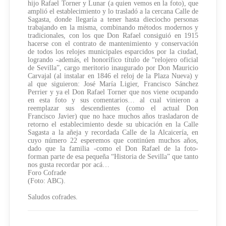
hijo Rafael Torner y Lunar (a quien vemos en la foto), que
amplió el establecimiento y lo trasladó a la cercana Calle de
Sagasta, donde llegaría a tener hasta dieciocho personas
trabajando en la misma, combinando métodos modernos y
tradicionales, con los que Don Rafael consiguió en 1915
hacerse con el contrato de mantenimiento y conservación
de todos los relojes municipales esparcidos por la ciudad,
logrando -además, el honorífico título de “relojero oficial
de Sevilla”, cargo meritorio inaugurado por Don Mauricio
Carvajal (al instalar en 1846 el reloj de la Plaza Nueva) y
al que siguieron: José María Ligier, Francisco Sánchez
Perrier y ya el Don Rafael Torner que nos viene ocupando
en esta foto y sus comentarios… al cual vinieron a
reemplazar sus descendientes (como el actual Don
Francisco Javier) que no hace muchos años trasladaron de
retorno el establecimiento desde su ubicación en la Calle
Sagasta a la añeja y recordada Calle de la Alcaicería, en
cuyo número 22 esperemos que continúen muchos años,
dado que la familia -como el Don Rafael de la foto-
forman parte de esa pequeña “Historia de Sevilla” que tanto
nos gusta recordar por acá…
Foro Cofrade
(Foto: ABC).
Saludos cofrades.