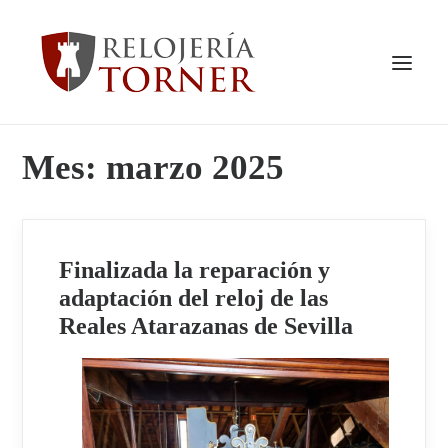
Mes: marzo 2025
INICIO
QUIENES SOMOS
VER TIENDA
Finalizada la reparación y
PRODUCTOS
adaptación del reloj de las
SERVICIOS
Reales Atarazanas de Sevilla
TRABAJOS REALIZADOS
NOTICIAS
CONTACTO