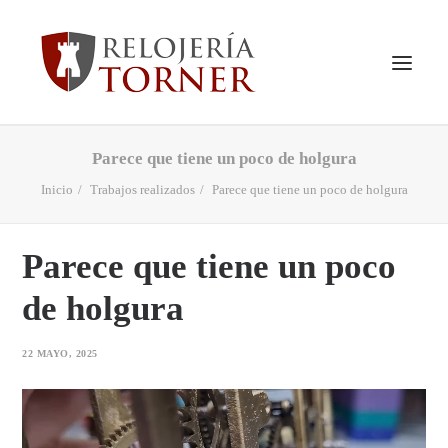
Parece que tiene un poco de holgura
INICIO
Inicio
Trabajos realizados
Parece que tiene un poco de holgura
QUIENES SOMOS
VER TIENDA
Parece que tiene un poco
PRODUCTOS
de holgura
SERVICIOS
TRABAJOS REALIZADOS
22 MAYO, 2025
NOTICIAS
CONTACTO