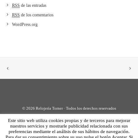
RSS
de las entradas
RSS
de los comentarios
WordPress.org
©
2026 Relojería Torner · Todos los derechos reservados
Este sitio web utiliza cookies propias y de terceros para mejorar
Aviso legal
·
Política de privacidad
·
Política de cookies
· Diseño:
nuestros servicios y mostrarle publicidad relacionada con sus
tallerdesoft.net
preferencias mediante el análisis de sus hábitos de navegación.
Para dar su consentimiento sobre su uso pulse el botón Aceptar. Si