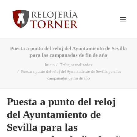
Puesta a punto del reloj del Ayuntamiento de Sevilla
INICIO
para las campanadas de fin de año
QUIENES SOMOS
Inicio
Trabajos realizados
VER TIENDA
Puesta a punto del reloj del Ayuntamiento de Sevilla para las
campanadas de fin de año
PRODUCTOS
SERVICIOS
Puesta a punto del reloj
TRABAJOS REALIZADOS
del Ayuntamiento de
NOTICIAS
CONTACTO
Sevilla para las