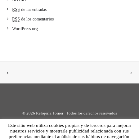
RSS
de las entradas
RSS
de los comentarios
WordPress.org
©
2026 Relojería Torner · Todos los derechos reservados
Este sitio web utiliza cookies propias y de terceros para mejorar
Aviso legal
·
Política de privacidad
·
Política de cookies
· Diseño:
nuestros servicios y mostrarle publicidad relacionada con sus
tallerdesoft.net
preferencias mediante el análisis de sus hábitos de navegación.