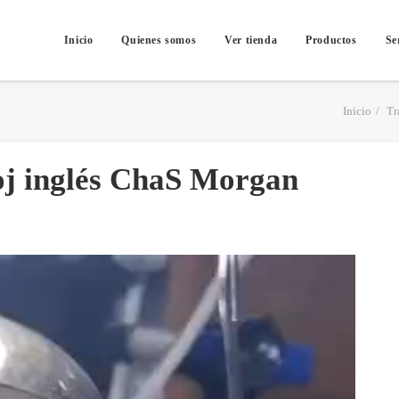
Inicio
Quienes somos
Ver tienda
Productos
Se
Inicio
Tr
oj inglés ChaS Morgan