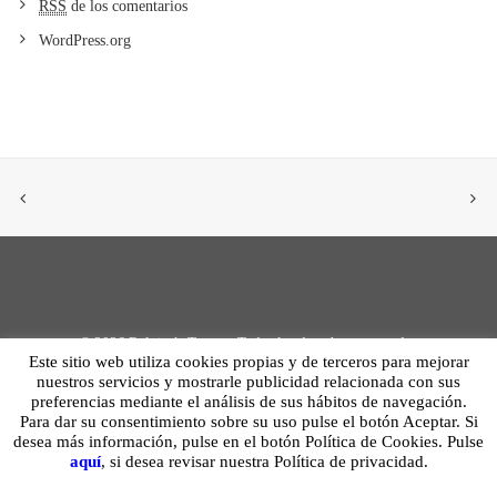
RSS
de los comentarios
WordPress.org
©
2026 Relojería Torner · Todos los derechos reservados
Este sitio web utiliza cookies propias y de terceros para mejorar
nuestros servicios y mostrarle publicidad relacionada con sus
Aviso legal
·
Política de privacidad
·
Política de cookies
· Diseño:
tallerdesoft.ne
preferencias mediante el análisis de sus hábitos de navegación.
Para dar su consentimiento sobre su uso pulse el botón Aceptar. Si
desea más información, pulse en el botón Política de Cookies. Pulse
aquí
, si desea revisar nuestra Política de privacidad.