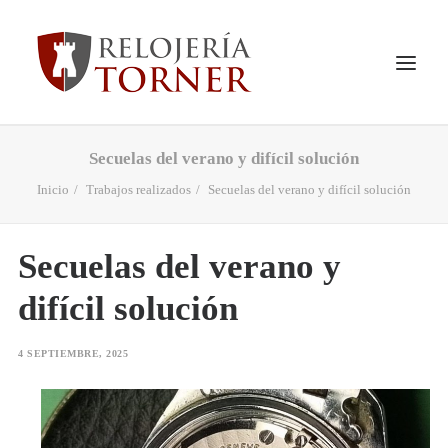
Secuelas del verano y difícil solución
INICIO
Inicio
Trabajos realizados
Secuelas del verano y difícil solución
QUIENES SOMOS
VER TIENDA
Secuelas del verano y
PRODUCTOS
difícil solución
SERVICIOS
TRABAJOS REALIZADOS
4 SEPTIEMBRE, 2025
NOTICIAS
CONTACTO